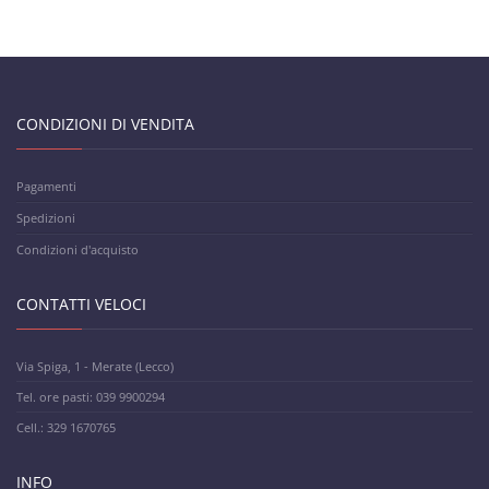
CONDIZIONI DI VENDITA
Pagamenti
Spedizioni
Condizioni d'acquisto
CONTATTI VELOCI
Via Spiga, 1 - Merate (Lecco)
Tel. ore pasti: 039 9900294
Cell.: 329 1670765
INFO